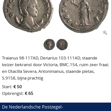
CONTACT
Ons Team
ACCOUNT
80 jarig bestaan
Traianus 98-117AD, Denarius 103-111AD, staande
keizer bekranst door Victoria, BMC.154, ruim zeer fraai;
en Otacilla Severa, Antoninianus, staande pietas,
S.9158, bijna prachtig
Start:
€ 50
Opbrengst:
€ 65
De Nederlandsche Postzegel-