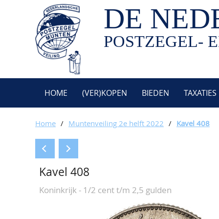
DE NED
POSTZEGEL- E
HOME
(VER)KOPEN
BIEDEN
TAXATIES
Home
/
Muntenveiling 2e helft 2022
/
Kavel 408
Kavel 408
Koninkrijk - 1/2 cent t/m 2,5 gulden