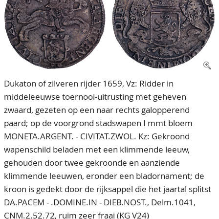
CONTACT
Ons Team
ACCOUNT
80 jarig bestaan
Dukaton of zilveren rijder 1659, Vz: Ridder in
middeleeuwse toernooi-uitrusting met geheven
zwaard, gezeten op een naar rechts galopperend
paard; op de voorgrond stadswapen I mmt bloem
MONETA.ARGENT. - CIVITAT.ZWOL. Kz: Gekroond
wapenschild beladen met een klimmende leeuw,
gehouden door twee gekroonde en aanziende
klimmende leeuwen, eronder een bladornament; de
kroon is gedekt door de rijksappel die het jaartal splitst
DA.PACEM - .DOMINE.IN - DIEB.NOST., Delm.1041,
CNM.2.52.72, ruim zeer fraai (KG V24)