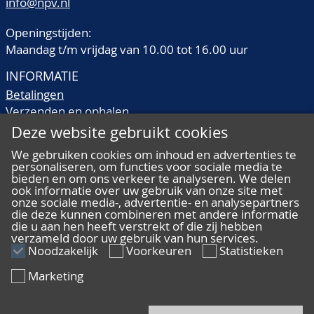
info@npv.nl
Openingstijden:
Maandag t/m vrijdag van 10.00 tot 16.00 uur
INFORMATIE
Betalingen
Verzenden en ophalen
Veilingtermen
Deze website gebruikt cookies
Literatuur
We gebruiken cookies om inhoud en advertenties te
Kwaliteitsomschrijvingen
personaliseren, om functies voor sociale media te
bieden en om ons verkeer te analyseren. We delen
Veelgestelde vragen
ook informatie over uw gebruik van onze site met
onze sociale media-, advertentie- en analysepartners
die deze kunnen combineren met andere informatie
die u aan hen heeft verstrekt of die zij hebben
verzameld door uw gebruik van hun services.
ALGEMEEN
Noodzakelijk
Voorkeuren
Statistieken
Ons team
Marketing
Algemene voorwaarden
Privacy