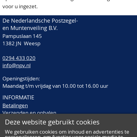
voor u ingezet.
De Nederlandsche Postzegel-
en Muntenveiling B.V.
Pampuslaan 145
1382 JN Weesp
0294 433 020
info@npv.nl
Openingstijden:
Maandag t/m vrijdag van 10.00 tot 16.00 uur
INFORMATIE
Betalingen
Verzenden en ophalen
Veilingtermen
Deze website gebruikt cookies
Literatuur
We gebruiken cookies om inhoud en advertenties te
Kwaliteitsomschrijvingen
personaliseren, om functies voor sociale media te