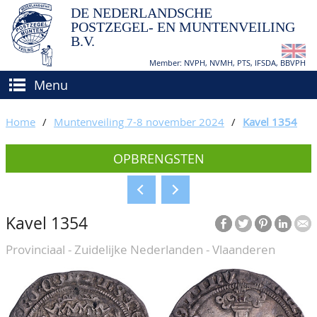
DE NEDERLANDSCHE
POSTZEGEL- EN MUNTENVEILING
B.V.
Member: NVPH, NVMH, PTS, IFSDA, BBVPH
Menu
HOME
Home
/
Muntenveiling 7-8 november 2024
/
Kavel 1354
(VER)KOPEN
OPBRENGSTEN
BIEDEN
Hoe verkopen?
TAXATIES
Hoe kopen?
Kavel 1354
CATALOGI/OPBRENGSTEN
Voorwaarden
Provinciaal - Zuidelijke Nederlanden - Vlaanderen
KEURINGSDIENST
AGENDA
OVER ONS