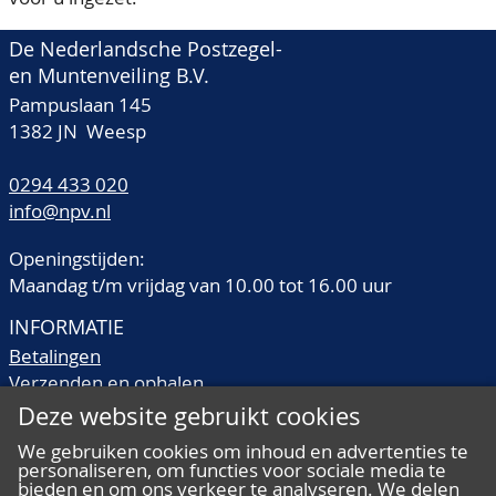
De Nederlandsche Postzegel-
en Muntenveiling B.V.
Pampuslaan 145
1382 JN Weesp
0294 433 020
info@npv.nl
Openingstijden:
Maandag t/m vrijdag van 10.00 tot 16.00 uur
INFORMATIE
Betalingen
Verzenden en ophalen
Veilingtermen
Deze website gebruikt cookies
Literatuur
We gebruiken cookies om inhoud en advertenties te
Kwaliteitsomschrijvingen
personaliseren, om functies voor sociale media te
bieden en om ons verkeer te analyseren. We delen
Veelgestelde vragen