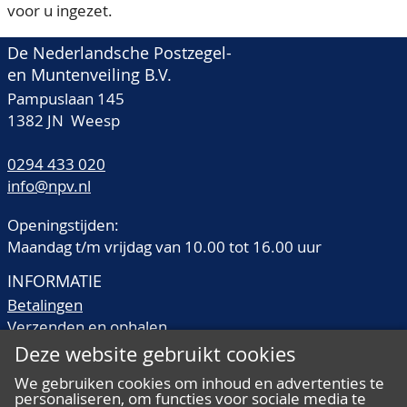
voor u ingezet.
De Nederlandsche Postzegel-
en Muntenveiling B.V.
Pampuslaan 145
1382 JN Weesp
0294 433 020
info@npv.nl
Openingstijden:
Maandag t/m vrijdag van 10.00 tot 16.00 uur
INFORMATIE
Betalingen
Verzenden en ophalen
Veilingtermen
Deze website gebruikt cookies
Literatuur
We gebruiken cookies om inhoud en advertenties te
Kwaliteitsomschrijvingen
personaliseren, om functies voor sociale media te