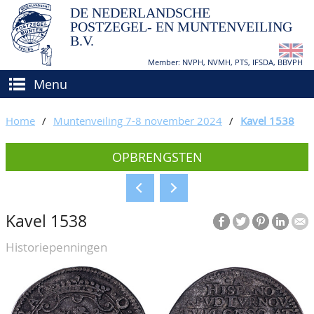
DE NEDERLANDSCHE
POSTZEGEL- EN MUNTENVEILING
B.V.
Member: NVPH, NVMH, PTS, IFSDA, BBVPH
Menu
HOME
Home
/
Muntenveiling 7-8 november 2024
/
Kavel 1538
(VER)KOPEN
OPBRENGSTEN
BIEDEN
Hoe verkopen?
TAXATIES
Hoe kopen?
Kavel 1538
CATALOGI/OPBRENGSTEN
Voorwaarden
Historiepenningen
KEURINGSDIENST
AGENDA
OVER ONS