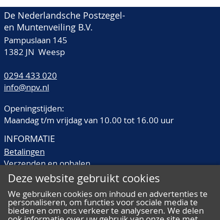
De Nederlandsche Postzegel-
en Muntenveiling B.V.
Pampuslaan 145
1382 JN Weesp
0294 433 020
info@npv.nl
Openingstijden:
Maandag t/m vrijdag van 10.00 tot 16.00 uur
INFORMATIE
Betalingen
Verzenden en ophalen
Veilingtermen
Deze website gebruikt cookies
Literatuur
We gebruiken cookies om inhoud en advertenties te
Kwaliteitsomschrijvingen
personaliseren, om functies voor sociale media te
Veelgestelde vragen
bieden en om ons verkeer te analyseren. We delen
ook informatie over uw gebruik van onze site met