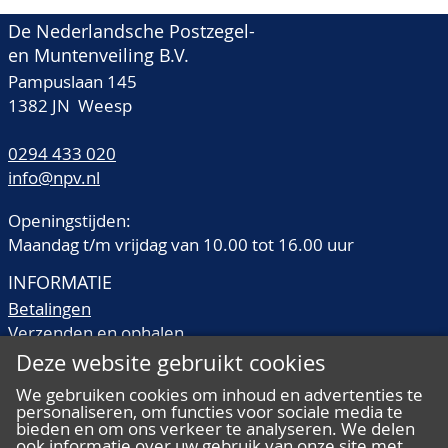
De Nederlandsche Postzegel-
en Muntenveiling B.V.
Pampuslaan 145
1382 JN Weesp
0294 433 020
info@npv.nl
Openingstijden:
Maandag t/m vrijdag van 10.00 tot 16.00 uur
INFORMATIE
Betalingen
Verzenden en ophalen
Veilingtermen
Deze website gebruikt cookies
Literatuur
We gebruiken cookies om inhoud en advertenties te
Kwaliteitsomschrijvingen
personaliseren, om functies voor sociale media te
Veelgestelde vragen
bieden en om ons verkeer te analyseren. We delen
ook informatie over uw gebruik van onze site met