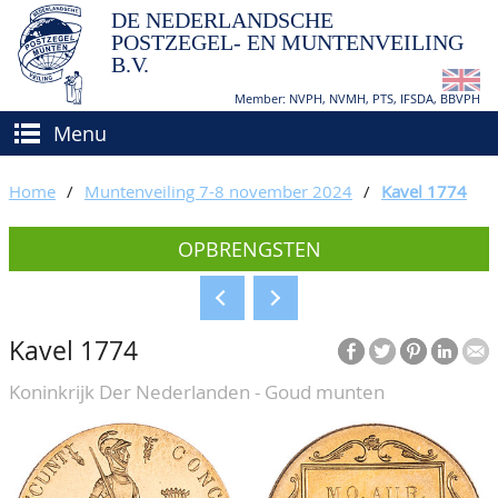
DE NEDERLANDSCHE
POSTZEGEL- EN MUNTENVEILING
B.V.
Member: NVPH, NVMH, PTS, IFSDA, BBVPH
Menu
HOME
Home
/
Muntenveiling 7-8 november 2024
/
Kavel 1774
(VER)KOPEN
OPBRENGSTEN
BIEDEN
Hoe verkopen?
TAXATIES
Hoe kopen?
Kavel 1774
CATALOGI/OPBRENGSTEN
Voorwaarden
Koninkrijk Der Nederlanden - Goud munten
KEURINGSDIENST
AGENDA
OVER ONS