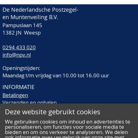
De Nederlandsche Postzegel-
en Muntenveiling B.V.
Pampuslaan 145
1382 JN Weesp
0294 433 020
info@npv.nl
Openingstijden:
Maandag t/m vrijdag van 10.00 tot 16.00 uur
INFORMATIE
Betalingen
Verzenden en ophalen
Veilingtermen
Deze website gebruikt cookies
Literatuur
We gebruiken cookies om inhoud en advertenties te
Kwaliteitsomschrijvingen
personaliseren, om functies voor sociale media te
bieden en om ons verkeer te analyseren. We delen
Veelgestelde vragen
ook informatie over uw gebruik van onze site met