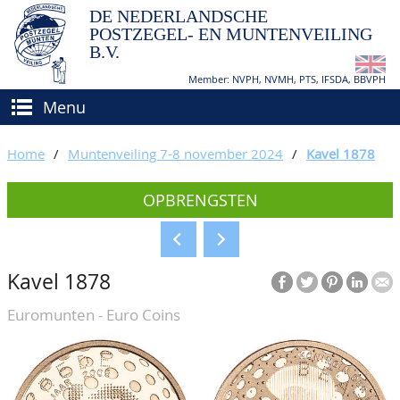
DE NEDERLANDSCHE
POSTZEGEL- EN MUNTENVEILING
B.V.
Member: NVPH, NVMH, PTS, IFSDA, BBVPH
Menu
HOME
Home
/
Muntenveiling 7-8 november 2024
/
Kavel 1878
(VER)KOPEN
OPBRENGSTEN
BIEDEN
Hoe verkopen?
TAXATIES
Hoe kopen?
Kavel 1878
CATALOGI/OPBRENGSTEN
Voorwaarden
Euromunten - Euro Coins
KEURINGSDIENST
AGENDA
OVER ONS