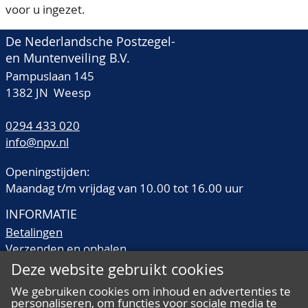
voor u ingezet.
De Nederlandsche Postzegel-
en Muntenveiling B.V.
Pampuslaan 145
1382 JN Weesp
0294 433 020
info@npv.nl
Openingstijden:
Maandag t/m vrijdag van 10.00 tot 16.00 uur
INFORMATIE
Betalingen
Verzenden en ophalen
Veilingtermen
Deze website gebruikt cookies
Literatuur
We gebruiken cookies om inhoud en advertenties te
Kwaliteitsomschrijvingen
personaliseren, om functies voor sociale media te