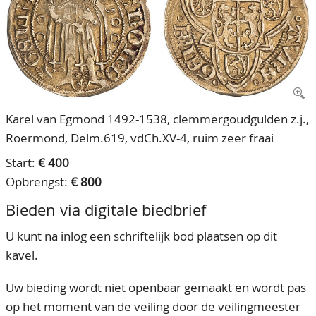
CONTACT
Ons Team
ACCOUNT
80 jarig bestaan
Karel van Egmond 1492-1538, clemmergoudgulden z.j.,
Roermond, Delm.619, vdCh.XV-4, ruim zeer fraai
Start:
€ 400
Opbrengst:
€ 800
Bieden via digitale biedbrief
U kunt na inlog een schriftelijk bod plaatsen op dit
kavel.
Uw bieding wordt niet openbaar gemaakt en wordt pas
op het moment van de veiling door de veilingmeester