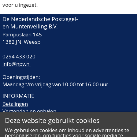
voor u ingezet.
De Nederlandsche Postzegel-
en Muntenveiling B.V.
Pampuslaan 145
1382 JN Weesp
0294 433 020
info@npv.nl
Openingstijden:
Maandag t/m vrijdag van 10.00 tot 16.00 uur
INFORMATIE
Betalingen
Verzenden en ophalen
Veilingtermen
Deze website gebruikt cookies
Literatuur
We gebruiken cookies om inhoud en advertenties te
Kwaliteitsomschrijvingen
personaliseren, om functies voor sociale media te