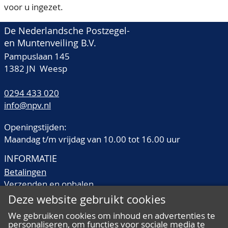
voor u ingezet.
De Nederlandsche Postzegel-
en Muntenveiling B.V.
Pampuslaan 145
1382 JN Weesp
0294 433 020
info@npv.nl
Openingstijden:
Maandag t/m vrijdag van 10.00 tot 16.00 uur
INFORMATIE
Betalingen
Verzenden en ophalen
Veilingtermen
Deze website gebruikt cookies
Literatuur
We gebruiken cookies om inhoud en advertenties te
Kwaliteitsomschrijvingen
personaliseren, om functies voor sociale media te