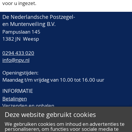
voor u ingezet.
De Nederlandsche Postzegel-
en Muntenveiling B.V.
Pampuslaan 145
1382 JN Weesp
0294 433 020
info@npv.nl
Openingstijden:
Maandag t/m vrijdag van 10.00 tot 16.00 uur
INFORMATIE
Betalingen
Verzenden en ophalen
Veilingtermen
Deze website gebruikt cookies
Literatuur
We gebruiken cookies om inhoud en advertenties te
Kwaliteitsomschrijvingen
personaliseren, om functies voor sociale media te