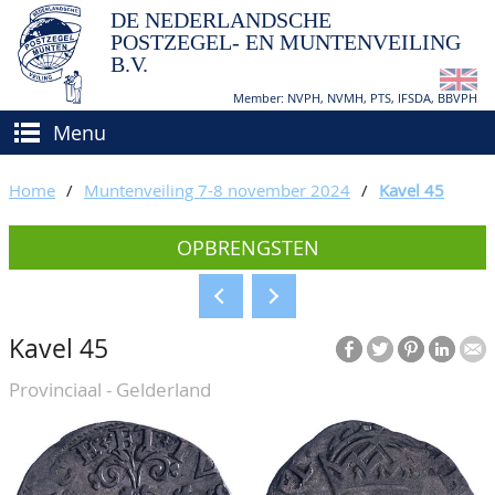
DE NEDERLANDSCHE
POSTZEGEL- EN MUNTENVEILING
B.V.
Member: NVPH, NVMH, PTS, IFSDA, BBVPH
Menu
HOME
Home
/
Muntenveiling 7-8 november 2024
/
Kavel 45
(VER)KOPEN
OPBRENGSTEN
BIEDEN
Hoe verkopen?
TAXATIES
Hoe kopen?
Kavel 45
CATALOGI/OPBRENGSTEN
Voorwaarden
Provinciaal - Gelderland
KEURINGSDIENST
AGENDA
OVER ONS