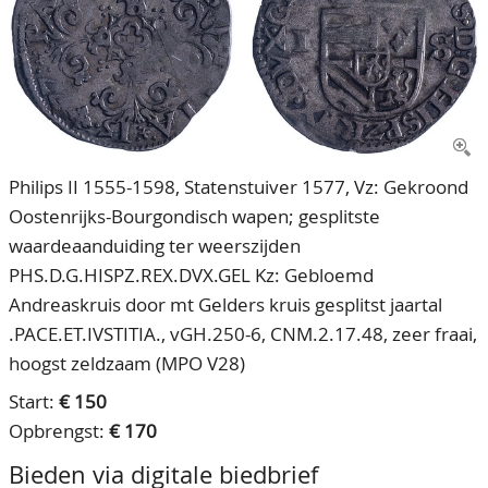
CONTACT
Ons Team
ACCOUNT
80 jarig bestaan
Philips II 1555-1598, Statenstuiver 1577, Vz: Gekroond
Oostenrijks-Bourgondisch wapen; gesplitste
waardeaanduiding ter weerszijden
PHS.D.G.HISPZ.REX.DVX.GEL Kz: Gebloemd
Andreaskruis door mt Gelders kruis gesplitst jaartal
.PACE.ET.IVSTITIA., vGH.250-6, CNM.2.17.48, zeer fraai,
hoogst zeldzaam (MPO V28)
Start:
€ 150
Opbrengst:
€ 170
Bieden via digitale biedbrief