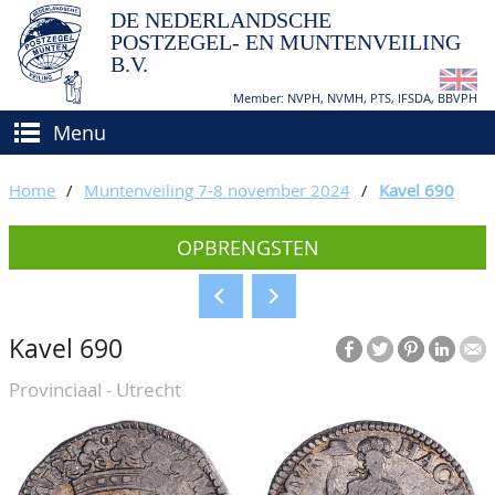
DE NEDERLANDSCHE
POSTZEGEL- EN MUNTENVEILING
B.V.
Member: NVPH, NVMH, PTS, IFSDA, BBVPH
Menu
HOME
Home
/
Muntenveiling 7-8 november 2024
/
Kavel 690
(VER)KOPEN
OPBRENGSTEN
BIEDEN
Hoe verkopen?
TAXATIES
Hoe kopen?
Kavel 690
CATALOGI/OPBRENGSTEN
Voorwaarden
Provinciaal - Utrecht
KEURINGSDIENST
AGENDA
OVER ONS