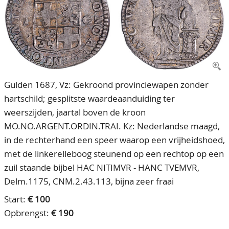
CONTACT
Ons Team
ACCOUNT
80 jarig bestaan
Gulden 1687, Vz: Gekroond provinciewapen zonder
hartschild; gesplitste waardeaanduiding ter
weerszijden, jaartal boven de kroon
MO.NO.ARGENT.ORDIN.TRAI. Kz: Nederlandse maagd,
in de rechterhand een speer waarop een vrijheidshoed,
met de linkerelleboog steunend op een rechtop op een
zuil staande bijbel HAC NITIMVR - HANC TVEMVR,
Delm.1175, CNM.2.43.113, bijna zeer fraai
Start:
€ 100
Opbrengst:
€ 190