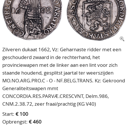
CONTACT
Ons Team
ACCOUNT
80 jarig bestaan
Zilveren dukaat 1662, Vz: Geharnaste ridder met een
geschouderd zwaard in de rechterhand, het
provinciewapen met de linker aan een lint voor zich
staande houdend, gesplitst jaartal ter weerszijden
MO.NO.ARG.PRO.C - O - NF.BELG.TRANS. Kz: Gekroond
Generaliteitswapen mmt
CONCORDIA.RES.PARVÆ.CRESCVNT, Delm.986,
CNM.2.38.72, zeer fraai/prachtig (KG V40)
Start:
€ 100
Opbrengst:
€ 460