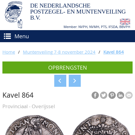
DE NEDERLANDSCHE
POSTZEGEL- EN MUNTENVEILING
B.V.
Member: NVPH, NVMH, PTS, IFSDA, BBVPH
Menu
HOME
Home
/
Muntenveiling 7-8 november 2024
/
Kavel 864
(VER)KOPEN
OPBRENGSTEN
BIEDEN
Hoe verkopen?
TAXATIES
Hoe kopen?
Kavel 864
CATALOGI/OPBRENGSTEN
Voorwaarden
Provinciaal - Overijssel
KEURINGSDIENST
AGENDA
OVER ONS