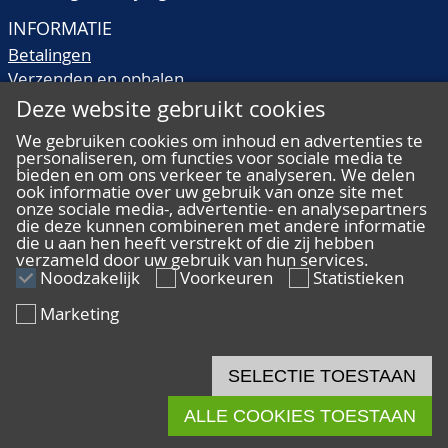
INFORMATIE
Betalingen
Verzenden en ophalen
Veilingtermen
Deze website gebruikt cookies
Literatuur
We gebruiken cookies om inhoud en advertenties te
Kwaliteitsomschrijvingen
personaliseren, om functies voor sociale media te
Veelgestelde vragen
bieden en om ons verkeer te analyseren. We delen
ook informatie over uw gebruik van onze site met
onze sociale media-, advertentie- en analysepartners
die deze kunnen combineren met andere informatie
die u aan hen heeft verstrekt of die zij hebben
verzameld door uw gebruik van hun services.
ALGEMEEN
Noodzakelijk
Voorkeuren
Statistieken
Ons team
Marketing
Algemene voorwaarden
Privacy
Disclaimer
SELECTIE TOESTAAN
Cookies
ALLE COOKIES TOESTAAN
© 2026 De Nederlandsche Postzegel- en Muntenveiling