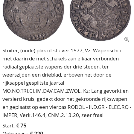
CONTACT
Ons Team
ACCOUNT
80 jarig bestaan
Stuiter, (oude) plak of stuiver 1577, Vz: Wapenschild
met daarin de met schakels aan elkaar verbonden
radiaal geplaatste wapens der drie steden, ter
weerszijden een drieblad, erboven het door de
rijksappel gesplitste jaartal
MO.NO.TRI.CI.IM.DAV.CAM.ZWOL. Kz: Lang gevorkt en
versierd kruis, gedekt door het gekroonde rijkswapen
en geplaatst op een vierpas RODOL - II.D.GR - ELEC.RO -
IMPER, Verk.146.4, CNM.2.13.20, zeer fraai
Start:
€ 75
Opbrengst:
€ 220