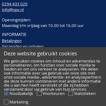
0294 433 020
info@npv.nl
Openingstijden:
Maandag t/m vrijdag van 10.00 tot 16.00 uur
INFORMATIE
Betalingen
Verzenden en ophalen
Veilingtermen
Deze website gebruikt cookies
Literatuur
We gebruiken cookies om inhoud en advertenties te
Kwaliteitsomschrijvingen
personaliseren, om functies voor sociale media te
Veelgestelde vragen
bieden en om ons verkeer te analyseren. We delen
ook informatie over uw gebruik van onze site met
onze sociale media-, advertentie- en analysepartners
die deze kunnen combineren met andere informatie
die u aan hen heeft verstrekt of die zij hebben
verzameld door uw gebruik van hun services.
ALGEMEEN
Noodzakelijk
Voorkeuren
Statistieken
Ons team
Marketing
Algemene voorwaarden