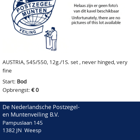
CONTACT
Ons Team
ACCOUNT
80 jarig bestaan
AUSTRIA, 545/550, 12g./1S. set , never hinged, very
fine
Start:
Bod
Opbrengst:
€ 0
De Nederlandsche Postzegel-
en Muntenveiling B.V.
Pampuslaan 145
1382 JN Weesp