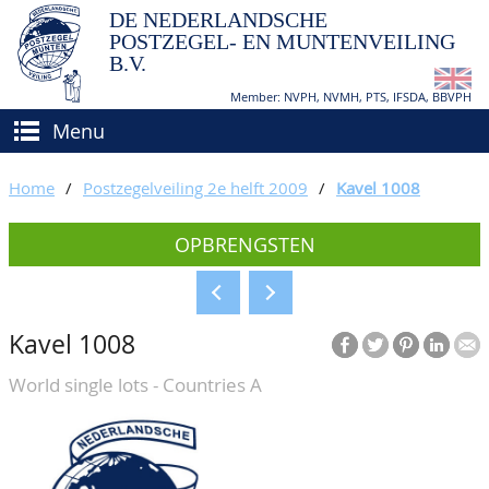
DE NEDERLANDSCHE
POSTZEGEL- EN MUNTENVEILING
B.V.
Member: NVPH, NVMH, PTS, IFSDA, BBVPH
Menu
HOME
Home
/
Postzegelveiling 2e helft 2009
/
Kavel 1008
(VER)KOPEN
OPBRENGSTEN
BIEDEN
Hoe verkopen?
TAXATIES
Hoe kopen?
Kavel 1008
CATALOGI/OPBRENGSTEN
Voorwaarden
World single lots - Countries A
KEURINGSDIENST
AGENDA
OVER ONS