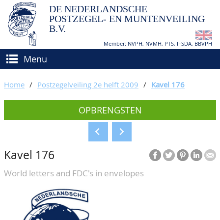
DE NEDERLANDSCHE
POSTZEGEL- EN MUNTENVEILING
B.V.
Member: NVPH, NVMH, PTS, IFSDA, BBVPH
Menu
HOME
Home
/
Postzegelveiling 2e helft 2009
/
Kavel 176
(VER)KOPEN
OPBRENGSTEN
BIEDEN
Hoe verkopen?
TAXATIES
Hoe kopen?
Kavel 176
CATALOGI/OPBRENGSTEN
Voorwaarden
World letters and FDC's in envelopes
KEURINGSDIENST
AGENDA
OVER ONS