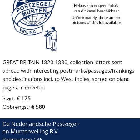
CONTACT
Ons Team
ACCOUNT
80 jarig bestaan
GREAT BRITAIN 1820-1880, collection letters sent
abroad with interesting postmarks/passages/frankings
and destinations incl. to West Indies, sorted on blanc
pages, in envelop
Start:
€ 175
Opbrengst:
€ 580
De Nederlandsche Postzegel-
en Muntenveiling B.V.
Pampuslaan 145