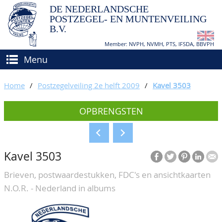
DE NEDERLANDSCHE
POSTZEGEL- EN MUNTENVEILING
B.V.
Member: NVPH, NVMH, PTS, IFSDA, BBVPH
Menu
HOME
Home
/
Postzegelveiling 2e helft 2009
/
Kavel 3503
(VER)KOPEN
OPBRENGSTEN
BIEDEN
Hoe verkopen?
TAXATIES
Hoe kopen?
Kavel 3503
CATALOGI/OPBRENGSTEN
Voorwaarden
Brieven, postwaardestukken, FDC's en ansichtkaarten
KEURINGSDIENST
N.O.R. - Nederland in albums
AGENDA
OVER ONS