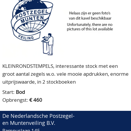
CONTACT
Ons Team
ACCOUNT
80 jarig bestaan
KLEINRONDSTEMPELS, interessante stock met een
groot aantal zegels w.o. vele mooie apdrukken, enorme
uitprijswaarde, in 2 stockboeken
Start:
Bod
Opbrengst:
€ 460
De Nederlandsche Postzegel-
en Muntenveiling B.V.
Pampuslaan 145