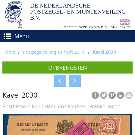
DE NEDERLANDSCHE
POSTZEGEL- EN MUNTENVEILING
B.V.
Member: NVPH, NVMH, PTS, IFSDA, BBVPH
Menu
HOME
Home
/
Postzegelveiling 1e helft 2011
/
Kavel 2030
(VER)KOPEN
OPBRENGSTEN
BIEDEN
Hoe verkopen?
TAXATIES
Hoe kopen?
Kavel 2030
CATALOGI/OPBRENGSTEN
Voorwaarden
Posthistorie Nederland en Overzee - Frankeringen
KEURINGSDIENST
AGENDA
OVER ONS