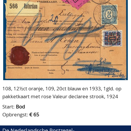
CONTACT
Ons Team
ACCOUNT
80 jarig bestaan
108, 12½ct oranje, 109, 20ct blauw en 1933, 1gld. op
pakketkaart met rose Valeur declaree strook, 1924
Start:
Bod
Opbrengst:
€ 65
De Nederlandsche Postzegel-