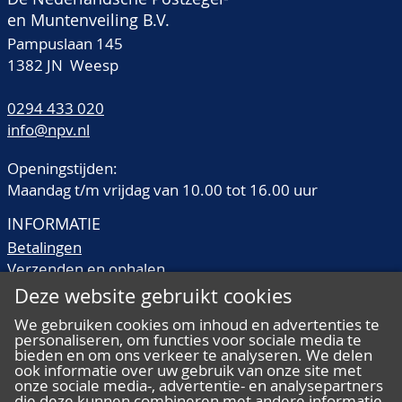
en Muntenveiling B.V.
Pampuslaan 145
1382 JN Weesp
0294 433 020
info@npv.nl
Openingstijden:
Maandag t/m vrijdag van 10.00 tot 16.00 uur
INFORMATIE
Betalingen
Verzenden en ophalen
Veilingtermen
Deze website gebruikt cookies
Literatuur
We gebruiken cookies om inhoud en advertenties te
Kwaliteitsomschrijvingen
personaliseren, om functies voor sociale media te
Veelgestelde vragen
bieden en om ons verkeer te analyseren. We delen
ook informatie over uw gebruik van onze site met
onze sociale media-, advertentie- en analysepartners
die deze kunnen combineren met andere informatie