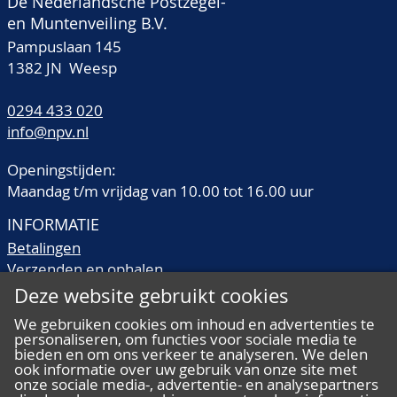
De Nederlandsche Postzegel-
en Muntenveiling B.V.
Pampuslaan 145
1382 JN Weesp
0294 433 020
info@npv.nl
Openingstijden:
Maandag t/m vrijdag van 10.00 tot 16.00 uur
INFORMATIE
Betalingen
Verzenden en ophalen
Veilingtermen
Deze website gebruikt cookies
Literatuur
We gebruiken cookies om inhoud en advertenties te
Kwaliteitsomschrijvingen
personaliseren, om functies voor sociale media te
Veelgestelde vragen
bieden en om ons verkeer te analyseren. We delen
ook informatie over uw gebruik van onze site met
onze sociale media-, advertentie- en analysepartners