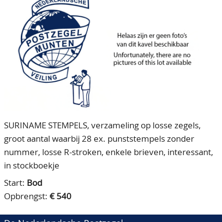
CONTACT
Ons Team
ACCOUNT
80 jarig bestaan
SURINAME STEMPELS, verzameling op losse zegels,
groot aantal waarbij 28 ex. punststempels zonder
nummer, losse R-stroken, enkele brieven, interessant,
in stockboekje
Start:
Bod
Opbrengst:
€ 540