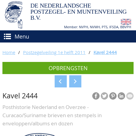
DE NEDERLANDSCHE
POSTZEGEL- EN MUNTENVEILING
B.V.
Member: NVPH, NVMH, PTS, IFSDA, BBVPH
Menu
HOME
Home
/
Postzegelveiling 1e helft 2011
/
Kavel 2444
(VER)KOPEN
OPBRENGSTEN
BIEDEN
Hoe verkopen?
TAXATIES
Hoe kopen?
Kavel 2444
CATALOGI/OPBRENGSTEN
Voorwaarden
Posthistorie Nederland en Overzee -
KEURINGSDIENST
Curacao/Suriname brieven en stempels in
AGENDA
enveloppen/albums en dozen
OVER ONS