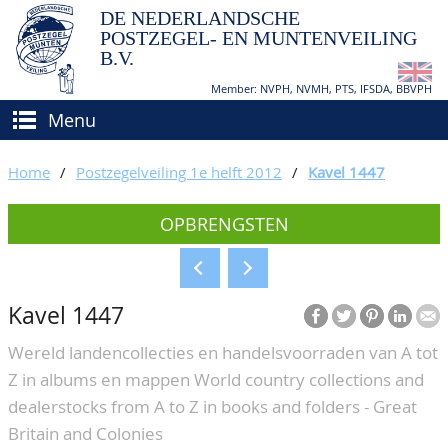
DE NEDERLANDSCHE
POSTZEGEL- EN MUNTENVEILING
B.V.
Member: NVPH, NVMH, PTS, IFSDA, BBVPH
Menu
HOME
Home
/
Postzegelveiling 1e helft 2012
/
Kavel 1447
(VER)KOPEN
OPBRENGSTEN
BIEDEN
Hoe verkopen?
TAXATIES
Hoe kopen?
Kavel 1447
CATALOGI/OPBRENGSTEN
Voorwaarden
Wereld landencollecties en handelsvoorraden van A tot
KEURINGSDIENST
Z in albums en mappen World country collections and
AGENDA
dealerstocks from A to Z in books and folders - Great
Britain and Colonies
OVER ONS