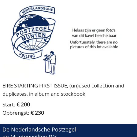
CONTACT
Ons Team
ACCOUNT
80 jarig bestaan
EIRE STARTING FIRST ISSUE, (un)used collection and
duplicates, in album and stockbook
Start:
€ 200
Opbrengst:
€ 230
De Nederlandsche Postzegel-
en Muntenveiling B.V.