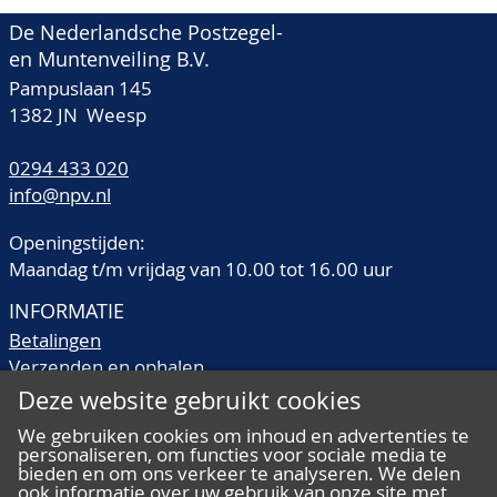
De Nederlandsche Postzegel-
en Muntenveiling B.V.
Pampuslaan 145
1382 JN Weesp
0294 433 020
info@npv.nl
Openingstijden:
Maandag t/m vrijdag van 10.00 tot 16.00 uur
INFORMATIE
Betalingen
Verzenden en ophalen
Veilingtermen
Deze website gebruikt cookies
Literatuur
We gebruiken cookies om inhoud en advertenties te
Kwaliteitsomschrijvingen
personaliseren, om functies voor sociale media te
Veelgestelde vragen
bieden en om ons verkeer te analyseren. We delen
ook informatie over uw gebruik van onze site met