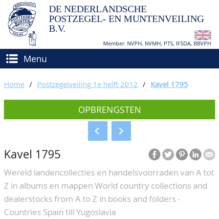
DE NEDERLANDSCHE
POSTZEGEL- EN MUNTENVEILING
B.V.
Member: NVPH, NVMH, PTS, IFSDA, BBVPH
Menu
HOME
Home
/
Postzegelveiling 1e helft 2012
/
Kavel 1795
(VER)KOPEN
OPBRENGSTEN
BIEDEN
Hoe verkopen?
TAXATIES
Hoe kopen?
Kavel 1795
CATALOGI/OPBRENGSTEN
Voorwaarden
Wereld landencollecties en handelsvoorraden van A tot
KEURINGSDIENST
Z in albums en mappen World country collections and
AGENDA
dealerstocks from A to Z in books and folders -
Countries Spain till Yugoslavia
OVER ONS