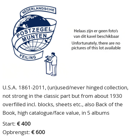
CONTACT
Ons Team
ACCOUNT
80 jarig bestaan
U.S.A. 1861-2011, (un)used/never hinged collection,
not strong in the classic part but from about 1930
overfilled incl. blocks, sheets etc., also Back of the
Book, high catalogue/face value, in 5 albums
Start:
€ 400
Opbrengst:
€ 600