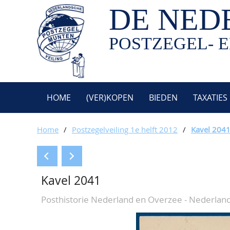
DE NED
POSTZEGEL- E
HOME
(VER)KOPEN
BIEDEN
TAXATIES
Home
/
Postzegelveiling 1e helft 2012
/
Kavel 204
Kavel 2041
Posthistorie Nederland en Overzee - Nederlan