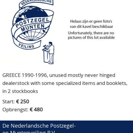
CONTACT
Ons Team
ACCOUNT
80 jarig bestaan
GREECE 1990-1996, unused mostly never hinged
dealerstock with some specialized items and booklets,
in 2 stockbooks
Start:
€ 250
Opbrengst:
€ 480
De Nederlandsche Postzegel-
en Muntenveiling B.V.