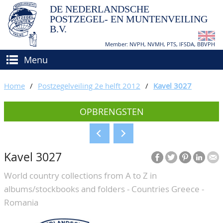
DE NEDERLANDSCHE
POSTZEGEL- EN MUNTENVEILING
B.V.
Member: NVPH, NVMH, PTS, IFSDA, BBVPH
Menu
HOME
Home
/
Postzegelveiling 2e helft 2012
/
Kavel 3027
(VER)KOPEN
OPBRENGSTEN
BIEDEN
Hoe verkopen?
TAXATIES
Hoe kopen?
Kavel 3027
CATALOGI/OPBRENGSTEN
Voorwaarden
World country collections from A to Z in
KEURINGSDIENST
albums/stockbooks and folders - Countries Greece -
AGENDA
Romania
OVER ONS