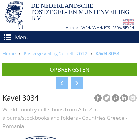
DE NEDERLANDSCHE
POSTZEGEL- EN MUNTENVEILING
B.V.
Member: NVPH, NVMH, PTS, IFSDA, BBVPH
Menu
HOME
Home
/
Postzegelveiling 2e helft 2012
/
Kavel 3034
(VER)KOPEN
OPBRENGSTEN
BIEDEN
Hoe verkopen?
TAXATIES
Hoe kopen?
Kavel 3034
CATALOGI/OPBRENGSTEN
Voorwaarden
World country collections from A to Z in
KEURINGSDIENST
albums/stockbooks and folders - Countries Greece -
AGENDA
Romania
OVER ONS