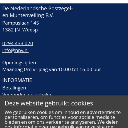
De Nederlandsche Postzegel-
en Muntenveiling B.V.
Pampuslaan 145
1382 JN Weesp
0294 433 020
info@npv.nl
Openingstijden:
Maandag t/m vrijdag van 10.00 tot 16.00 uur
INFORMATIE
Betalingen
Verzenden en ophalen
Veilingtermen
Deze website gebruikt cookies
Literatuur
We gebruiken cookies om inhoud en advertenties te
Kwaliteitsomschrijvingen
personaliseren, om functies voor sociale media te
Veelgestelde vragen
bieden en om ons verkeer te analyseren. We delen
ook informatie over uw gebruik van onze site met