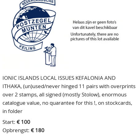
CONTACT
Ons Team
ACCOUNT
80 jarig bestaan
IONIC ISLANDS LOCAL ISSUES KEFALONIA AND
ITHAKA, (un)used/never hinged 11 pairs with overprints
over 2 stamps, all signed (mostly Stolow), enormous
catalogue value, no quarantee for this !, on stockcards,
in folder
Start:
€ 100
Opbrengst:
€ 180