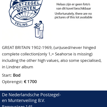
CONTACT
Ons Team
ACCOUNT
80 jarig bestaan
GREAT BRITAIN 1902-1969, (un)used/never hinged
complete collection(only 1,= Seahorse is missing)
including the other high values, also some specialised,
in Lindner album
Start:
Bod
Opbrengst:
€ 1700
De Nederlandsche Postzegel-
en Muntenveiling B.V.
Pampuslaan 145