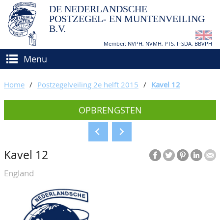
DE NEDERLANDSCHE
POSTZEGEL- EN MUNTENVEILING
B.V.
Member: NVPH, NVMH, PTS, IFSDA, BBVPH
Menu
HOME
Home
/
Postzegelveiling 2e helft 2015
/
Kavel 12
(VER)KOPEN
OPBRENGSTEN
BIEDEN
Hoe verkopen?
TAXATIES
Hoe kopen?
Kavel 12
CATALOGI/OPBRENGSTEN
Voorwaarden
England
KEURINGSDIENST
AGENDA
OVER ONS