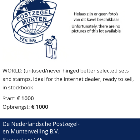
CONTACT
Ons Team
ACCOUNT
80 jarig bestaan
WORLD, (un)used/never hinged better selected sets
and stamps, ideal for the internet dealer, ready to sell,
in stockbook
Start:
€ 1000
Opbrengst:
€ 1000
De Nederlandsche Postzegel-
en Muntenveiling B.V.
Pampuslaan 145