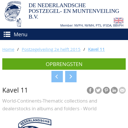
DE NEDERLANDSCHE
POSTZEGEL- EN MUNTENVEILING
B.V.
Member: NVPH, NVMH, PTS, IFSDA, BBVPH
Menu
HOME
Home
/
Postzegelveiling 2e helft 2015
/
Kavel 11
(VER)KOPEN
OPBRENGSTEN
BIEDEN
Hoe verkopen?
TAXATIES
Hoe kopen?
Kavel 11
CATALOGI/OPBRENGSTEN
Voorwaarden
World-Continents-Thematic collections and
KEURINGSDIENST
dealerstocks in albums and folders - World
AGENDA
OVER ONS