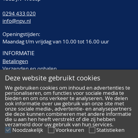
0294 433 020
info@npv.nl
Openingstijden:
Maandag t/m vrijdag van 10.00 tot 16.00 uur
INFORMATIE
Betalingen
Verzenden en ophalen
Veilingtermen
Deze website gebruikt cookies
Literatuur
We gebruiken cookies om inhoud en advertenties te
Kwaliteitsomschrijvingen
personaliseren, om functies voor sociale media te
Veelgestelde vragen
bieden en om ons verkeer te analyseren. We delen
ook informatie over uw gebruik van onze site met
onze sociale media-, advertentie- en analysepartners
die deze kunnen combineren met andere informatie
die u aan hen heeft verstrekt of die zij hebben
verzameld door uw gebruik van hun services.
ALGEMEEN
Noodzakelijk
Voorkeuren
Statistieken
Ons team