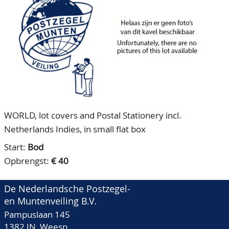
CONTACT
Ons Team
ACCOUNT
80 jarig bestaan
WORLD, lot covers and Postal Stationery incl.
Netherlands Indies, in small flat box
Start:
Bod
Opbrengst:
€ 40
De Nederlandsche Postzegel-
en Muntenveiling B.V.
Pampuslaan 145
1382 JN Weesp