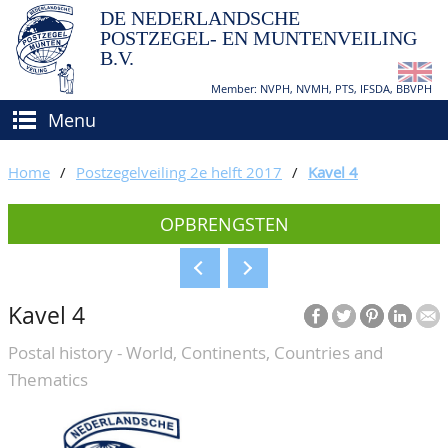
DE NEDERLANDSCHE
POSTZEGEL- EN MUNTENVEILING
B.V.
Member: NVPH, NVMH, PTS, IFSDA, BBVPH
Menu
HOME
Home
/
Postzegelveiling 2e helft 2017
/
Kavel 4
(VER)KOPEN
OPBRENGSTEN
BIEDEN
Hoe verkopen?
TAXATIES
Hoe kopen?
Kavel 4
CATALOGI/OPBRENGSTEN
Voorwaarden
Postal history - World, Continents, Countries and
KEURINGSDIENST
Thematics
AGENDA
OVER ONS