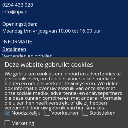
0294 433 020
info@npv.nl
Openingstijden:
Maandag t/m vrijdag van 10.00 tot 16.00 uur
INFORMATIE
Betalingen
Verzenden en ophalen
Veilingtermen
Deze website gebruikt cookies
Literatuur
We gebruiken cookies om inhoud en advertenties te
Kwaliteitsomschrijvingen
personaliseren, om functies voor sociale media te
Veelgestelde vragen
bieden en om ons verkeer te analyseren. We delen
ook informatie over uw gebruik van onze site met
onze sociale media-, advertentie- en analysepartners
die deze kunnen combineren met andere informatie
die u aan hen heeft verstrekt of die zij hebben
verzameld door uw gebruik van hun services.
ALGEMEEN
Noodzakelijk
Voorkeuren
Statistieken
Ons team
Marketing
Algemene voorwaarden