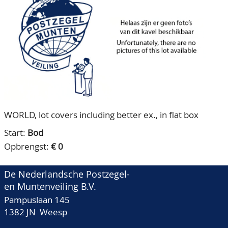
CONTACT
Ons Team
ACCOUNT
80 jarig bestaan
WORLD, lot covers including better ex., in flat box
Start:
Bod
Opbrengst:
€ 0
De Nederlandsche Postzegel-
en Muntenveiling B.V.
Pampuslaan 145
1382 JN Weesp