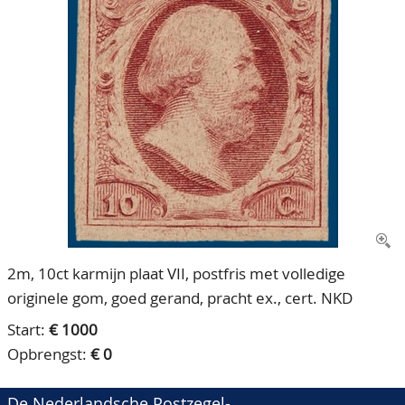
CONTACT
Ons Team
ACCOUNT
80 jarig bestaan
2m, 10ct karmijn plaat VII, postfris met volledige
originele gom, goed gerand, pracht ex., cert. NKD
Start:
€ 1000
Opbrengst:
€ 0
De Nederlandsche Postzegel-