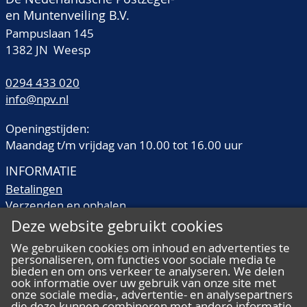
en Muntenveiling B.V.
Pampuslaan 145
1382 JN Weesp
0294 433 020
info@npv.nl
Openingstijden:
Maandag t/m vrijdag van 10.00 tot 16.00 uur
INFORMATIE
Betalingen
Verzenden en ophalen
Veilingtermen
Deze website gebruikt cookies
Literatuur
We gebruiken cookies om inhoud en advertenties te
Kwaliteitsomschrijvingen
personaliseren, om functies voor sociale media te
Veelgestelde vragen
bieden en om ons verkeer te analyseren. We delen
ook informatie over uw gebruik van onze site met
onze sociale media-, advertentie- en analysepartners
die deze kunnen combineren met andere informatie