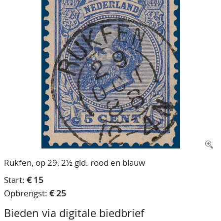
CONTACT
Ons Team
ACCOUNT
80 jarig bestaan
Rukfen, op 29, 2½ gld. rood en blauw
Start:
€ 15
Opbrengst:
€ 25
Bieden via digitale biedbrief