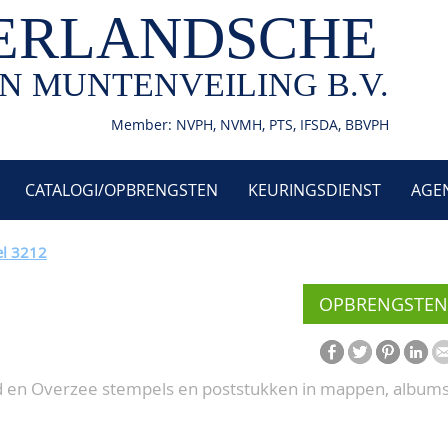
ERLANDSCHE
N MUNTENVEILING B.V.
Member: NVPH, NVMH, PTS, IFSDA, BBVPH
CATALOGI/OPBRENGSTEN
KEURINGSDIENST
AGE
el 3212
OPBRENGSTEN
d en Overzee stempels en poststukken in mappen, albums