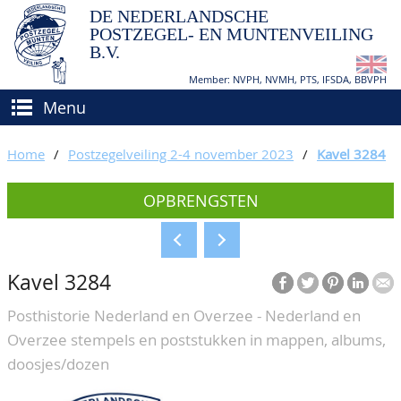
DE NEDERLANDSCHE
POSTZEGEL- EN MUNTENVEILING
B.V.
Member: NVPH, NVMH, PTS, IFSDA, BBVPH
Menu
HOME
Home
/
Postzegelveiling 2-4 november 2023
/
Kavel 3284
(VER)KOPEN
OPBRENGSTEN
BIEDEN
Hoe verkopen?
TAXATIES
Hoe kopen?
Kavel 3284
CATALOGI/OPBRENGSTEN
Voorwaarden
Posthistorie Nederland en Overzee - Nederland en
KEURINGSDIENST
Overzee stempels en poststukken in mappen, albums,
AGENDA
doosjes/dozen
OVER ONS