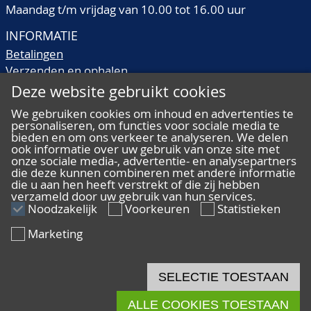
Maandag t/m vrijdag van 10.00 tot 16.00 uur
INFORMATIE
Betalingen
Verzenden en ophalen
Veilingtermen
Deze website gebruikt cookies
Literatuur
We gebruiken cookies om inhoud en advertenties te
Kwaliteitsomschrijvingen
personaliseren, om functies voor sociale media te
Veelgestelde vragen
bieden en om ons verkeer te analyseren. We delen
ook informatie over uw gebruik van onze site met
onze sociale media-, advertentie- en analysepartners
die deze kunnen combineren met andere informatie
die u aan hen heeft verstrekt of die zij hebben
verzameld door uw gebruik van hun services.
ALGEMEEN
Noodzakelijk
Voorkeuren
Statistieken
Ons team
Marketing
Algemene voorwaarden
Privacy
Disclaimer
SELECTIE TOESTAAN
Cookies
ALLE COOKIES TOESTAAN