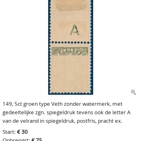
CONTACT
Ons Team
ACCOUNT
80 jarig bestaan
149, 5ct groen type Veth zonder watermerk, met
gedeeltelijke zgn. spiegeldruk tevens ook de letter A
van de velrand in spiegeldruk, postfris, pracht ex.
Start:
€ 30
Opbrengst:
€ 75