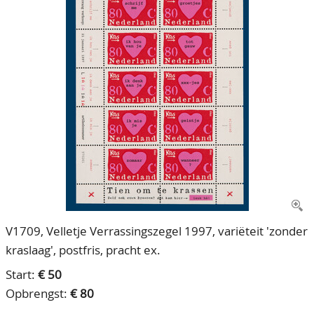
CONTACT
Ons Team
ACCOUNT
80 jarig bestaan
V1709, Velletje Verrassingszegel 1997, variëteit 'zonder
kraslaag', postfris, pracht ex.
Start:
€ 50
Opbrengst:
€ 80