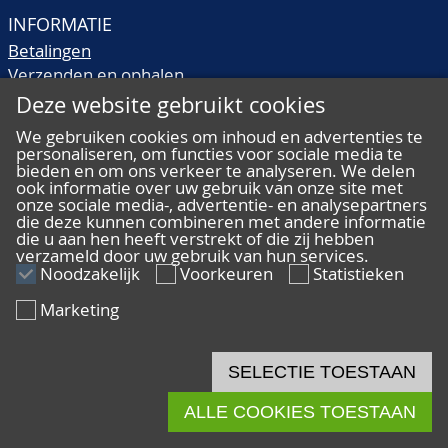
INFORMATIE
Betalingen
Verzenden en ophalen
Veilingtermen
Deze website gebruikt cookies
Literatuur
We gebruiken cookies om inhoud en advertenties te
Kwaliteitsomschrijvingen
personaliseren, om functies voor sociale media te
Veelgestelde vragen
bieden en om ons verkeer te analyseren. We delen
ook informatie over uw gebruik van onze site met
onze sociale media-, advertentie- en analysepartners
die deze kunnen combineren met andere informatie
die u aan hen heeft verstrekt of die zij hebben
verzameld door uw gebruik van hun services.
ALGEMEEN
Noodzakelijk
Voorkeuren
Statistieken
Ons team
Marketing
Algemene voorwaarden
Privacy
Disclaimer
SELECTIE TOESTAAN
Cookies
ALLE COOKIES TOESTAAN
© 2026 De Nederlandsche Postzegel- en Muntenveiling