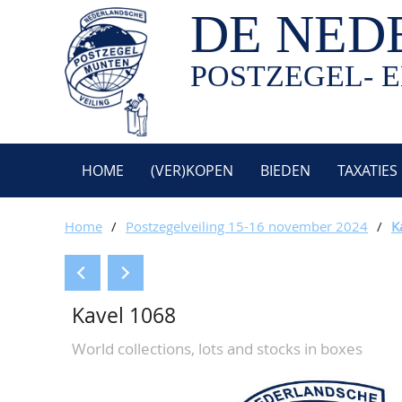
DE NED
POSTZEGEL- E
HOME
(VER)KOPEN
BIEDEN
TAXATIES
Home
/
Postzegelveiling 15-16 november 2024
/
K
Kavel 1068
World collections, lots and stocks in boxes