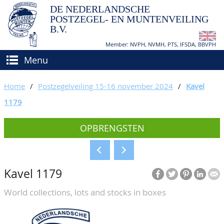
DE NEDERLANDSCHE
POSTZEGEL- EN MUNTENVEILING
B.V.
Member: NVPH, NVMH, PTS, IFSDA, BBVPH
Menu
HOME
Home
/
Postzegelveiling 15-16 november 2024
/
Kavel
(VER)KOPEN
1179
BIEDEN
Hoe verkopen?
OPBRENGSTEN
TAXATIES
Hoe kopen?
CATALOGI/OPBRENGSTEN
Voorwaarden
Kavel 1179
KEURINGSDIENST
World collections, lots and stocks in boxes
AGENDA
OVER ONS