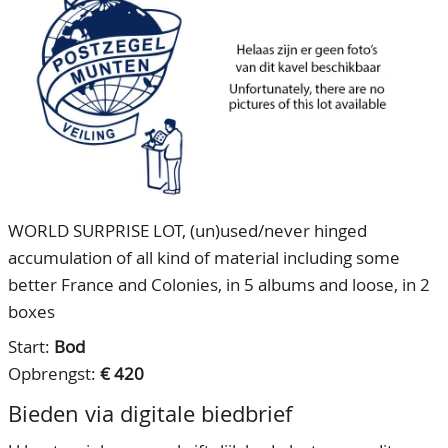
CONTACT
Ons Team
ACCOUNT
80 jarig bestaan
WORLD SURPRISE LOT, (un)used/never hinged
accumulation of all kind of material including some
better France and Colonies, in 5 albums and loose, in 2
boxes
Start:
Bod
Opbrengst:
€ 420
Bieden via digitale biedbrief