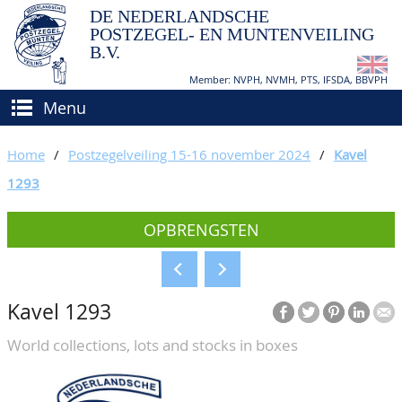
DE NEDERLANDSCHE
POSTZEGEL- EN MUNTENVEILING
B.V.
Member: NVPH, NVMH, PTS, IFSDA, BBVPH
Menu
HOME
Home
/
Postzegelveiling 15-16 november 2024
/
Kavel
(VER)KOPEN
1293
BIEDEN
Hoe verkopen?
OPBRENGSTEN
TAXATIES
Hoe kopen?
CATALOGI/OPBRENGSTEN
Voorwaarden
Kavel 1293
KEURINGSDIENST
World collections, lots and stocks in boxes
AGENDA
OVER ONS