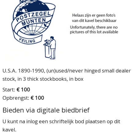
CONTACT
Ons Team
ACCOUNT
80 jarig bestaan
U.S.A. 1890-1990, (un)used/never hinged small dealer
stock, in 3 thick stockbooks, in box
Start:
€ 100
Opbrengst:
€ 100
Bieden via digitale biedbrief
U kunt na inlog een schriftelijk bod plaatsen op dit
kavel.