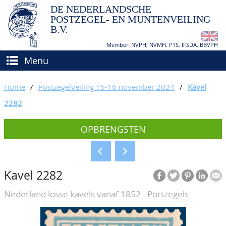
DE NEDERLANDSCHE
POSTZEGEL- EN MUNTENVEILING
B.V.
Member: NVPH, NVMH, PTS, IFSDA, BBVPH
Menu
HOME
Home
/
Postzegelveiling 15-16 november 2024
/
Kavel
(VER)KOPEN
2282
BIEDEN
Hoe verkopen?
OPBRENGSTEN
TAXATIES
Hoe kopen?
CATALOGI/OPBRENGSTEN
Voorwaarden
Kavel 2282
KEURINGSDIENST
Nederland losse kavels vanaf 1852 - Portzegels
AGENDA
OVER ONS