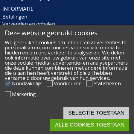
INFORMATIE
Betalingen
Verzenden en ophalen
Veilingtermen
Deze website gebruikt cookies
Literatuur
We gebruiken cookies om inhoud en advertenties te
Kwaliteitsomschrijvingen
personaliseren, om functies voor sociale media te
Veelgestelde vragen
bieden en om ons verkeer te analyseren. We delen
ook informatie over uw gebruik van onze site met
onze sociale media-, advertentie- en analysepartners
die deze kunnen combineren met andere informatie
die u aan hen heeft verstrekt of die zij hebben
verzameld door uw gebruik van hun services.
ALGEMEEN
Noodzakelijk
Voorkeuren
Statistieken
Ons team
Marketing
Algemene voorwaarden
Privacy
Disclaimer
SELECTIE TOESTAAN
Cookies
ALLE COOKIES TOESTAAN
© 2026 De Nederlandsche Postzegel- en Muntenveiling