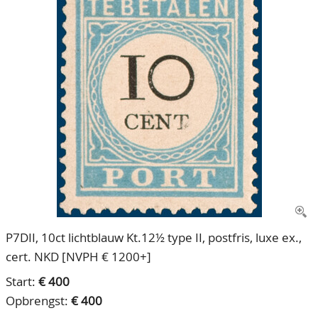
CONTACT
Ons Team
ACCOUNT
80 jarig bestaan
P7DII, 10ct lichtblauw Kt.12½ type II, postfris, luxe ex.,
cert. NKD [NVPH € 1200+]
Start:
€ 400
Opbrengst:
€ 400