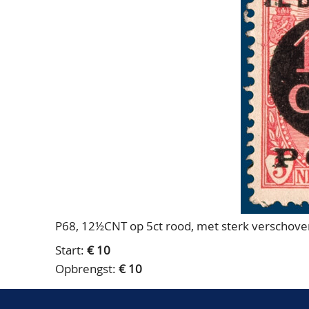
P68, 12½CNT op 5ct rood, met sterk verschove
Start:
€ 10
Opbrengst:
€ 10