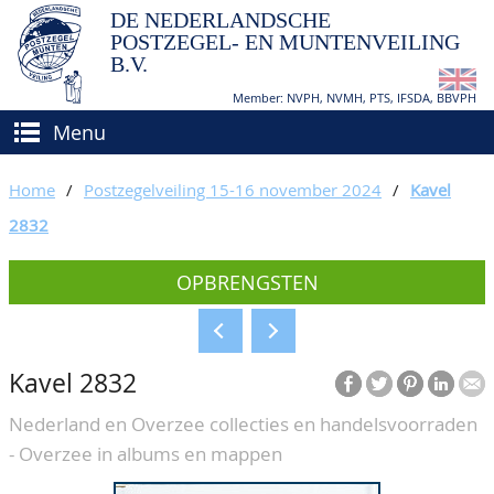
DE NEDERLANDSCHE
POSTZEGEL- EN MUNTENVEILING
B.V.
Member: NVPH, NVMH, PTS, IFSDA, BBVPH
Menu
HOME
Home
/
Postzegelveiling 15-16 november 2024
/
Kavel
(VER)KOPEN
2832
BIEDEN
Hoe verkopen?
OPBRENGSTEN
TAXATIES
Hoe kopen?
CATALOGI/OPBRENGSTEN
Voorwaarden
Kavel 2832
KEURINGSDIENST
Nederland en Overzee collecties en handelsvoorraden
AGENDA
- Overzee in albums en mappen
OVER ONS