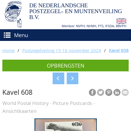
DE NEDERLANDSCHE
POSTZEGEL- EN MUNTENVEILING
B.V.
Member: NVPH, NVMH, PTS, IFSDA, BBVPH
Menu
HOME
Home
/
Postzegelveiling 15-16 november 2024
/
Kavel 608
(VER)KOPEN
OPBRENGSTEN
BIEDEN
Hoe verkopen?
TAXATIES
Hoe kopen?
Kavel 608
CATALOGI/OPBRENGSTEN
Voorwaarden
World Postal History - Picture Postcards -
KEURINGSDIENST
Ansichtkaarten
AGENDA
OVER ONS