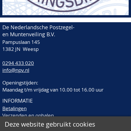
De Nederlandsche Postzegel-
en Muntenveiling B.V.
Pampuslaan 145
1382 JN Weesp
0294 433 020
info@npv.nl
Openingstijden:
Maandag t/m vrijdag van 10.00 tot 16.00 uur
INFORMATIE
Betalingen
Verzenden en ophalen
Veilingtermen
Deze website gebruikt cookies
Literatuur