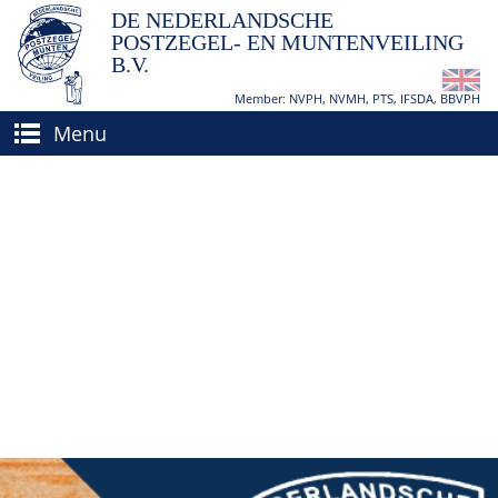
DE NEDERLANDSCHE
POSTZEGEL- EN MUNTENVEILING
B.V.
Member: NVPH, NVMH, PTS, IFSDA, BBVPH
Menu
HOME
(VER)KOPEN
BIEDEN
Hoe verkopen?
TAXATIES
Hoe kopen?
CATALOGI/OPBRENGSTEN
Voorwaarden
KEURINGSDIENST
AGENDA
OVER ONS